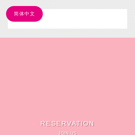
简体中文
RESERVATION
JOIN US