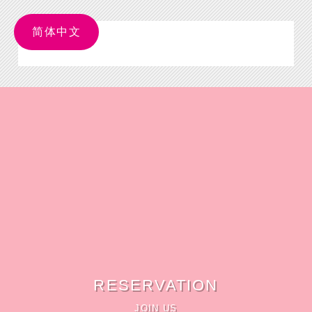
简体中文
RESERVATION
JOIN US